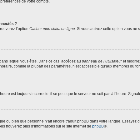
 préférences de votre compte.
nnectés ?
trouverez l’option
Cacher mon statut en ligne
. Si vous activez cette option vous ne
lui dans lequel vous êtes. Dans ce cas, accédez au
panneau de l’utilisateur
et modifie
 horaire, comme la plupart des paramètres, n’est accessible qu’aux membres du foru
heure est toujours incorrecte, il se peut que le serveur ne soit pas à l’heure. Signa
langue ou bien que personne n’ait encore traduit phpBB dans votre langue. Essayez 
ous trouverez plus d’informations sur le site Internet de
phpBB
®.