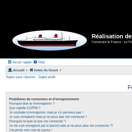
Réalisation d
Construire le France - Le F
Accès rapide
FAQ
Accueil
Index du forum
Sujets sans réponse
Sujets actifs
F
Problèmes de connexion et d’enregistrement
Pourquoi dois-je m’enregistrer ?
Que signifie COPPA ?
Je souhaite m’enregistrer, mais je n’y parviens pas !
Je suis enregistré mais je ne peux pas me connecter !
Pourquoi ne puis-je pas me connecter ?
Je me suis enregistré par le passé mais je ne peux plus me connecter ?!
J’ai perdu mon mot de passe !