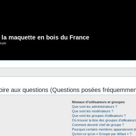
e la maquette en bois du France
orum
oire aux questions (Questions posées fréquemmen
Niveaux d’utilisateurs et groupes
Que sont les administrateurs ?
Que sont les modérateurs ?
Que sont les groupes d’utilisateurs ?
Où trouver la liste des groupes d’utilisateu
Comment devenir chef de groupe ?
Pourquoi certains membres apparaissent da
Qu’est-ce qu’un « Groupe par défaut » ?