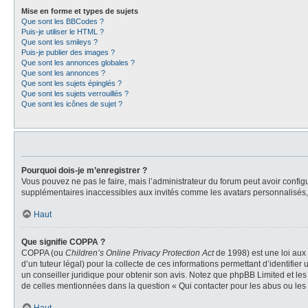
Mise en forme et types de sujets
Que sont les BBCodes ?
Puis-je utiliser le HTML ?
Que sont les smileys ?
Puis-je publier des images ?
Que sont les annonces globales ?
Que sont les annonces ?
Que sont les sujets épinglés ?
Que sont les sujets verrouillés ?
Que sont les icônes de sujet ?
Pourquoi dois-je m’enregistrer ?
Vous pouvez ne pas le faire, mais l’administrateur du forum peut avoir configu
supplémentaires inaccessibles aux invités comme les avatars personnalisés, l
Haut
Que signifie COPPA ?
COPPA (ou
Children’s Online Privacy Protection Act
de 1998) est une loi aux 
d’un tuteur légal) pour la collecte de ces informations permettant d’identifie
un conseiller juridique pour obtenir son avis. Notez que phpBB Limited et les
de celles mentionnées dans la question « Qui contacter pour les abus ou les