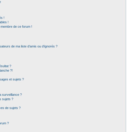
?
s !
bles !
un membre de ce forum !
sateurs de ma liste d’amis ou d’ignorés ?
sultat ?
lanche ?!
ages et sujets ?
la surveillance ?
s sujets ?
es de sujets ?
forum ?