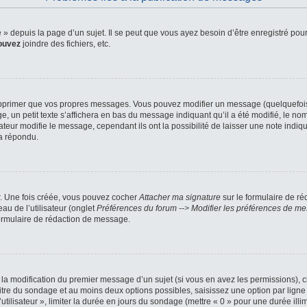
depuis la page d’un sujet. Il se peut que vous ayez besoin d’être enregistré pour
ouvez
joindre des fichiers, etc.
pprimer que vos propres messages. Vous pouvez modifier un message (quelquefois d
petit texte s’affichera en bas du message indiquant qu’il a été modifié, le nombre
ur modifie le message, cependant ils ont la possibilité de laisser une note indiqua
a répondu.
r. Une fois créée, vous pouvez cocher
Attacher ma signature
sur le formulaire de ré
au de l’utilisateur (onglet
Préférences du forum --> Modifier les préférences de m
ormulaire de rédaction de message.
u la modification du premier message d’un sujet (si vous en avez les permissions), c
titre du sondage et au moins deux options possibles, saisissez une option par li
utilisateur », limiter la durée en jours du sondage (mettre « 0 » pour une durée illimi