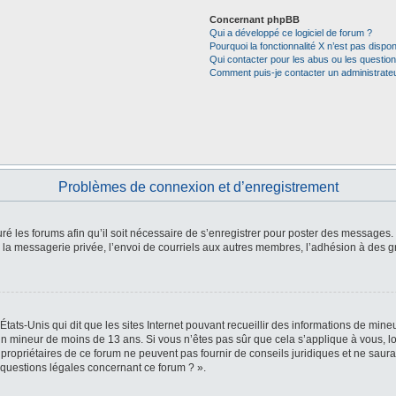
Concernant phpBB
Qui a développé ce logiciel de forum ?
Pourquoi la fonctionnalité X n’est pas dispon
Qui contacter pour les abus ou les questio
Comment puis-je contacter un administrate
Problèmes de connexion et d’enregistrement
ré les forums afin qu’il soit nécessaire de s’enregistrer pour poster des messages. 
a messagerie privée, l’envoi de courriels aux autres membres, l’adhésion à des gr
États-Unis qui dit que les sites Internet pouvant recueillir des informations de mi
r un mineur de moins de 13 ans. Si vous n’êtes pas sûr que cela s’applique à vous, l
 propriétaires de ce forum ne peuvent pas fournir de conseils juridiques et ne saura
 questions légales concernant ce forum ? ».