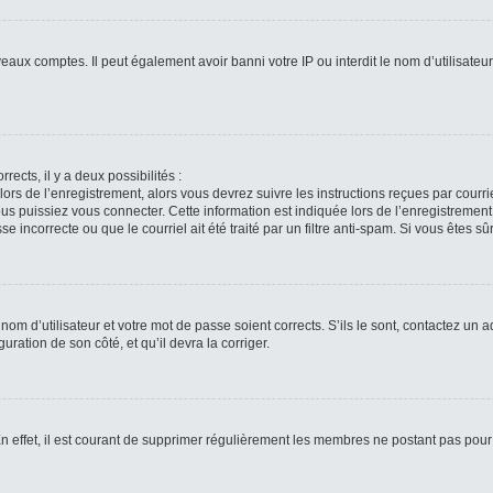
veaux comptes. Il peut également avoir banni votre IP ou interdit le nom d’utilisate
rects, il y a deux possibilités :
lors de l’enregistrement, alors vous devrez suivre les instructions reçues par cour
puissiez vous connecter. Cette information est indiquée lors de l’enregistrement. 
 incorrecte ou que le courriel ait été traité par un filtre anti-spam. Si vous êtes sû
om d’utilisateur et votre mot de passe soient corrects. S’ils le sont, contactez un a
uration de son côté, et qu’il devra la corriger.
n effet, il est courant de supprimer régulièrement les membres ne postant pas pour 