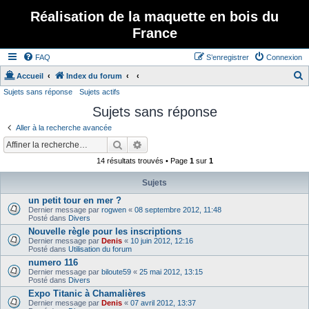
Réalisation de la maquette en bois du
France
FAQ
S’enregistrer
Connexion
Accueil
Index du forum
Sujets sans réponse
Sujets actifs
e
Sujets sans réponse
c
h
Aller à la recherche avancée
e
Rechercher
Recherche avancée
r
14 résultats trouvés • Page
1
sur
1
c
Sujets
h
un petit tour en mer ?
e
Dernier message par
rogwen
«
08 septembre 2012, 11:48
Posté dans
Divers
r
Nouvelle règle pour les inscriptions
Dernier message par
Denis
«
10 juin 2012, 12:16
Posté dans
Utilisation du forum
numero 116
Dernier message par
biloute59
«
25 mai 2012, 13:15
Posté dans
Divers
Expo Titanic à Chamalières
Dernier message par
Denis
«
07 avril 2012, 13:37