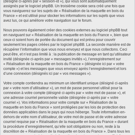
(désigné ci-après par « session-id »), qui vous sont automatiquement
assignés par le logiciel phpBB. Un troisième cookie sera créé une fois que
vous naviguerez sur les sujets de « Réalisation de la maquette en bois du
France » et est utilisé pour stocker les informations sur les sujets que vous
avez lus, ce qui améliore votre navigation sur le forum.
Nous pouvons également créer des cookies externes au logiciel phpBB tout
en naviguant sur « Réalisation de la maquette en bois du France », bien que
ceux-ci soient hors de portée du document qui est prévu pour couvrir
seulement les pages créées par le logiciel phpBB. La seconde manière est de
récupérer l’information que vous nous envoyez et que nous collectons. Ceci
peut être, et n’est pas limité à : la publication de message en tant qu’utilisateur
invité (désignée ci-après par « messages invités »), l’enregistrement sur
« Réalisation de la maquette en bois du France » (désignée ici par « votre
compte ») et les messages que vous envoyez après l’enregistrement et lors
d’une connexion (désignés ici par « vos messages »).
Votre compte contiendra au minimum un identifiant unique (désigné ci-après
par « votre nom d’utilisateur »), un mot de passe personnel utilisé pour la
connexion à votre compte (désigné ci-après par « votre mot de passe »), et
une adresse courriel personnelle valide (désignée ci-après par « votre
courriel »). Vos informations pour votre compte sur « Réalisation de la
maquette en bois du France » sont protégées par les lois de protection des
données applicables dans le pays qui nous héberge. Toute information en-
dehors de votre nom d’utilisateur, de votre mot de passe et de votre adresse
courriel requise par « Réalisation de la maquette en bois du France » durant
la procédure d’enregistrement, qu’elle soit obligatoire ou non, reste à la
discrétion de « Réalisation de la maquette en bois du France ». Dans tous les