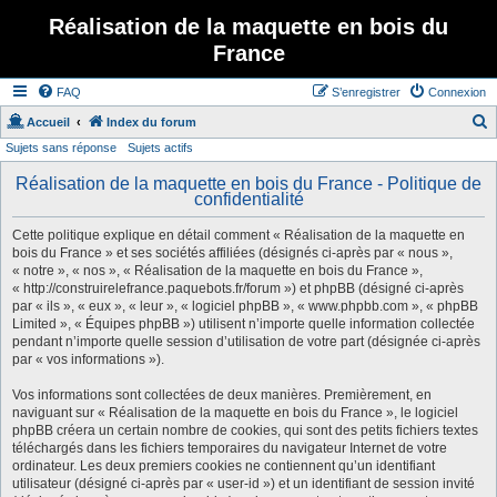
Réalisation de la maquette en bois du
France
FAQ
S’enregistrer
Connexion
Accueil
Index du forum
Sujets sans réponse
Sujets actifs
e
c
Réalisation de la maquette en bois du France - Politique de
confidentialité
h
e
Cette politique explique en détail comment « Réalisation de la maquette en
bois du France » et ses sociétés affiliées (désignés ci-après par « nous »,
r
« notre », « nos », « Réalisation de la maquette en bois du France »,
c
« http://construirelefrance.paquebots.fr/forum ») et phpBB (désigné ci-après
par « ils », « eux », « leur », « logiciel phpBB », « www.phpbb.com », « phpBB
h
Limited », « Équipes phpBB ») utilisent n’importe quelle information collectée
e
pendant n’importe quelle session d’utilisation de votre part (désignée ci-après
par « vos informations »).
r
Vos informations sont collectées de deux manières. Premièrement, en
naviguant sur « Réalisation de la maquette en bois du France », le logiciel
phpBB créera un certain nombre de cookies, qui sont des petits fichiers textes
téléchargés dans les fichiers temporaires du navigateur Internet de votre
ordinateur. Les deux premiers cookies ne contiennent qu’un identifiant
utilisateur (désigné ci-après par « user-id ») et un identifiant de session invité