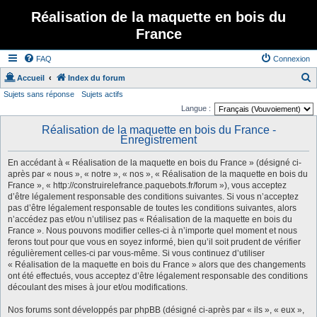
Réalisation de la maquette en bois du
France
FAQ
Connexion
Accueil
Index du forum
Sujets sans réponse
Sujets actifs
e
Langue :
c
Réalisation de la maquette en bois du France -
h
Enregistrement
e
En accédant à « Réalisation de la maquette en bois du France » (désigné ci-
r
après par « nous », « notre », « nos », « Réalisation de la maquette en bois du
c
France », « http://construirelefrance.paquebots.fr/forum »), vous acceptez
d’être légalement responsable des conditions suivantes. Si vous n’acceptez
h
pas d’être légalement responsable de toutes les conditions suivantes, alors
e
n’accédez pas et/ou n’utilisez pas « Réalisation de la maquette en bois du
France ». Nous pouvons modifier celles-ci à n’importe quel moment et nous
r
ferons tout pour que vous en soyez informé, bien qu’il soit prudent de vérifier
régulièrement celles-ci par vous-même. Si vous continuez d’utiliser
« Réalisation de la maquette en bois du France » alors que des changements
ont été effectués, vous acceptez d’être légalement responsable des conditions
découlant des mises à jour et/ou modifications.
Nos forums sont développés par phpBB (désigné ci-après par « ils », « eux »,