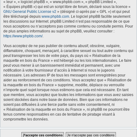
« leur », « logiciel phpBB », « www.phpbb.com », « phpBB Limited »,
« Équipes phpBB ») qui est un script libre de forum, déclaré sous la licence «
GNU General Public License v2
» (désigné ci-après par « GPL ») et qui peut
être téléchargé depuis
www.phpbb.com
. Le logiciel phpBB facilite seulement
les discussions sur Internet. phpBB Limited n’est pas responsable de ce que
nous acceptons ou n’acceptons pas comme contenu ou conduite permis. Pour
de plus amples informations au sujet de phpBB, veuillez consulter :
https://www.phpbb.com/
.
Vous acceptez de ne pas publier de contenu abusif, obscène, vulgaire,
diffamatoire, choquant, menaçant, à caractère sexuel ou tout autre contenu qui
peut transgresser les lois de votre pays, du pays où « Réalisation de la
maquette en bois du France » est hébergé ou les lois internationales. Le faire
peut vous mener à un bannissement immédiat et permanent, avec une
notification à votre fournisseur d’accès à Internet si nous le jugeons
nécessaire. Les adresses IP de tous les messages sont enregistrées pour
aider au renforcement de ces conditions. Vous acceptez que « Réalisation de
la maquette en bois du France » supprime, modifie, déplace ou verrouille
n’importe quel sujet lorsque nous estimons que cela est nécessaire. En tant
que membre, vous acceptez que toutes les informations que vous avez saisies
soient stockées dans notre base de données. Bien que ces informations ne
soient pas diffusées à une tierce partie sans votre consentement, ni
« Réalisation de la maquette en bois du France », ni phpBB ne pourront être
tenus comme responsables en cas de tentative de piratage visant à
compromettre les données.