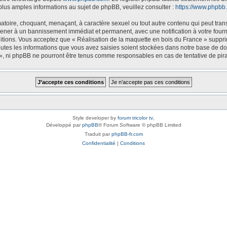
us amples informations au sujet de phpBB, veuillez consulter :
https://www.phpbb
atoire, choquant, menaçant, à caractère sexuel ou tout autre contenu qui peut tran
 mener à un bannissement immédiat et permanent, avec une notification à votre fourn
tions. Vous acceptez que « Réalisation de la maquette en bois du France » supprim
tes les informations que vous avez saisies soient stockées dans notre base de don
 », ni phpBB ne pourront être tenus comme responsables en cas de tentative de pir
Style developer by
forum tricolor tv
,
Développé par
phpBB
® Forum Software © phpBB Limited
Traduit par
phpBB-fr.com
Confidentialité
|
Conditions