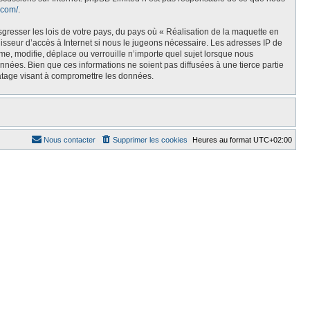
.com/
.
sgresser les lois de votre pays, du pays où « Réalisation de la maquette en
isseur d’accès à Internet si nous le jugeons nécessaire. Les adresses IP de
e, modifie, déplace ou verrouille n’importe quel sujet lorsque nous
nées. Bien que ces informations ne soient pas diffusées à une tierce partie
atage visant à compromettre les données.
Nous contacter
Supprimer les cookies
Heures au format
UTC+02:00