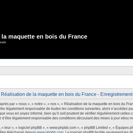
e la maquette en bois du France
orum
Réalisation de la maquette en bois du France - Enregistrement
rès par « nous », « notre », « nos », « Réalisation de la maquette en bois du Franc
tre légalement responsable de toutes les conditions suivantes, alors n’accédez pas
ue vous en soyez informé, bien qu’il soit prudent de vérifier régulièrement celles-
 d’être légalement responsable des conditions découlant des mises à jour et/ou mo
 « leur », « logiciel phpBB », « www.phpbb.com », « phpBB Limited », « Équipes php
 être téléchargé depuis
www.phpbb.com
. Le logiciel phpBB facilite seulement les 