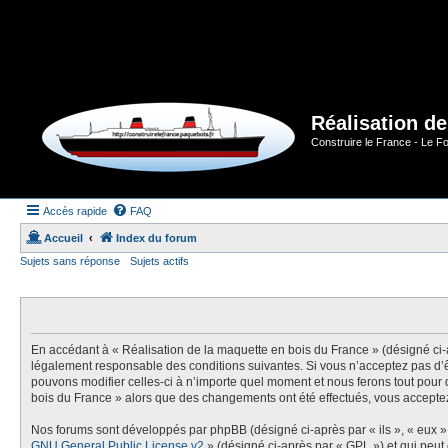
Réalisation d
Construire le France - Le F
Accès rapide
FAQ
Accueil
Index du forum
Sujets sans réponse
Sujets actifs
En accédant à « Réalisation de la maquette en bois du France » (désigné ci-ap
légalement responsable des conditions suivantes. Si vous n’acceptez pas d’ê
pouvons modifier celles-ci à n’importe quel moment et nous ferons tout pour q
bois du France » alors que des changements ont été effectués, vous acceptez
Nos forums sont développés par phpBB (désigné ci-après par « ils », « eux »,
GNU General Public License v2
» (désigné ci-après par « GPL ») et qui peut