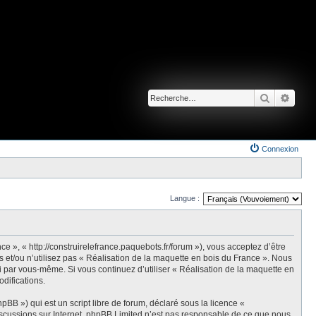
Recherche
Reche
Connexion
Langue :
e », « http://construirelefrance.paquebots.fr/forum »), vous acceptez d’être
 et/ou n’utilisez pas « Réalisation de la maquette en bois du France ». Nous
ci par vous-même. Si vous continuez d’utiliser « Réalisation de la maquette en
difications.
BB ») qui est un script libre de forum, déclaré sous la licence «
discussions sur Internet. phpBB Limited n’est pas responsable de ce que nous