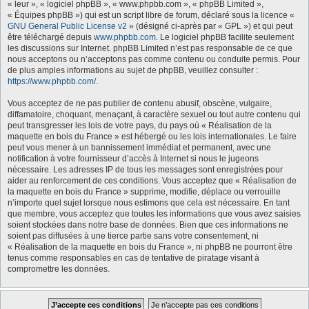
« leur », « logiciel phpBB », « www.phpbb.com », « phpBB Limited »,
« Équipes phpBB ») qui est un script libre de forum, déclaré sous la licence «
GNU General Public License v2
» (désigné ci-après par « GPL ») et qui peut
être téléchargé depuis
www.phpbb.com
. Le logiciel phpBB facilite seulement
les discussions sur Internet. phpBB Limited n’est pas responsable de ce que
nous acceptons ou n’acceptons pas comme contenu ou conduite permis. Pour
de plus amples informations au sujet de phpBB, veuillez consulter :
https://www.phpbb.com/
.
Vous acceptez de ne pas publier de contenu abusif, obscène, vulgaire,
diffamatoire, choquant, menaçant, à caractère sexuel ou tout autre contenu qui
peut transgresser les lois de votre pays, du pays où « Réalisation de la
maquette en bois du France » est hébergé ou les lois internationales. Le faire
peut vous mener à un bannissement immédiat et permanent, avec une
notification à votre fournisseur d’accès à Internet si nous le jugeons
nécessaire. Les adresses IP de tous les messages sont enregistrées pour
aider au renforcement de ces conditions. Vous acceptez que « Réalisation de
la maquette en bois du France » supprime, modifie, déplace ou verrouille
n’importe quel sujet lorsque nous estimons que cela est nécessaire. En tant
que membre, vous acceptez que toutes les informations que vous avez saisies
soient stockées dans notre base de données. Bien que ces informations ne
soient pas diffusées à une tierce partie sans votre consentement, ni
« Réalisation de la maquette en bois du France », ni phpBB ne pourront être
tenus comme responsables en cas de tentative de piratage visant à
compromettre les données.