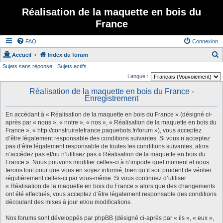
Réalisation de la maquette en bois du
France
FAQ
Connexion
Accueil
Index du forum
Sujets sans réponse
Sujets actifs
e
Langue :
c
Réalisation de la maquette en bois du France -
h
Enregistrement
e
En accédant à « Réalisation de la maquette en bois du France » (désigné ci-
r
après par « nous », « notre », « nos », « Réalisation de la maquette en bois du
c
France », « http://construirelefrance.paquebots.fr/forum »), vous acceptez
d’être légalement responsable des conditions suivantes. Si vous n’acceptez
h
pas d’être légalement responsable de toutes les conditions suivantes, alors
e
n’accédez pas et/ou n’utilisez pas « Réalisation de la maquette en bois du
France ». Nous pouvons modifier celles-ci à n’importe quel moment et nous
r
ferons tout pour que vous en soyez informé, bien qu’il soit prudent de vérifier
régulièrement celles-ci par vous-même. Si vous continuez d’utiliser
« Réalisation de la maquette en bois du France » alors que des changements
ont été effectués, vous acceptez d’être légalement responsable des conditions
découlant des mises à jour et/ou modifications.
Nos forums sont développés par phpBB (désigné ci-après par « ils », « eux »,