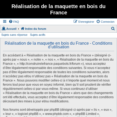
Réalisation de la maquette en bois du
France
FAQ
S’enregistrer
Connexion
Accueil
Index du forum
Sujets sans réponse
Sujets actifs
e
c
Réalisation de la maquette en bois du France - Conditions
d’utilisation
h
e
En accédant à « Réalisation de la maquette en bois du France » (désigné ci-
après par « nous », « notre », « nos », « Réalisation de la maquette en bois du
r
France », « http://construirelefrance.paquebots.fr/forum »), vous acceptez
c
d’être légalement responsable des conditions suivantes. Si vous n’acceptez
pas d’être légalement responsable de toutes les conditions suivantes, alors
h
n’accédez pas et/ou n’utilisez pas « Réalisation de la maquette en bois du
e
France ». Nous pouvons modifier celles-ci à n’importe quel moment et nous
ferons tout pour que vous en soyez informé, bien qu’il soit prudent de vérifier
r
régulièrement celles-ci par vous-même. Si vous continuez d’utiliser
« Réalisation de la maquette en bois du France » alors que des changements
ont été effectués, vous acceptez d’être légalement responsable des conditions
découlant des mises à jour et/ou modifications.
Nos forums sont développés par phpBB (désigné ci-après par « ils », « eux »,
« leur », « logiciel phpBB », « www.phpbb.com », « phpBB Limited »,