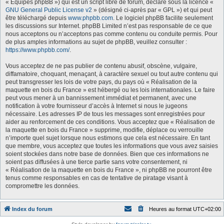
« Équipes phpBB ») qui est un script libre de forum, déclaré sous la licence «
GNU General Public License v2
» (désigné ci-après par « GPL ») et qui peut
être téléchargé depuis
www.phpbb.com
. Le logiciel phpBB facilite seulement
les discussions sur Internet. phpBB Limited n’est pas responsable de ce que
nous acceptons ou n’acceptons pas comme contenu ou conduite permis. Pour
de plus amples informations au sujet de phpBB, veuillez consulter :
https://www.phpbb.com/
.
Vous acceptez de ne pas publier de contenu abusif, obscène, vulgaire,
diffamatoire, choquant, menaçant, à caractère sexuel ou tout autre contenu qui
peut transgresser les lois de votre pays, du pays où « Réalisation de la
maquette en bois du France » est hébergé ou les lois internationales. Le faire
peut vous mener à un bannissement immédiat et permanent, avec une
notification à votre fournisseur d’accès à Internet si nous le jugeons
nécessaire. Les adresses IP de tous les messages sont enregistrées pour
aider au renforcement de ces conditions. Vous acceptez que « Réalisation de
la maquette en bois du France » supprime, modifie, déplace ou verrouille
n’importe quel sujet lorsque nous estimons que cela est nécessaire. En tant
que membre, vous acceptez que toutes les informations que vous avez saisies
soient stockées dans notre base de données. Bien que ces informations ne
soient pas diffusées à une tierce partie sans votre consentement, ni
« Réalisation de la maquette en bois du France », ni phpBB ne pourront être
tenus comme responsables en cas de tentative de piratage visant à
compromettre les données.
Index du forum
Heures au format
UTC+02:00